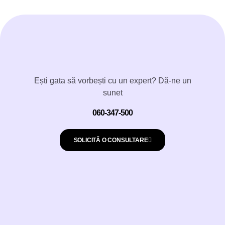
Ești gata să vorbești cu un expert? Dă-ne un
sunet
060-347-500
SOLICITĂ O CONSULTARE