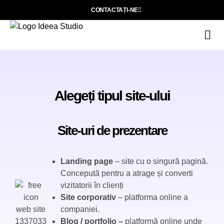
CONTACTAȚI-NE
Pagina princip
Alegeți tipul site-ului
Site-uri de prezentare
Landing page
– site cu o singură pagină.
Concepută pentru a atrage și converti
vizitatorii în clienți
Site corporativ
– platforma online a
companiei.
Blog / portfolio –
platformă online unde