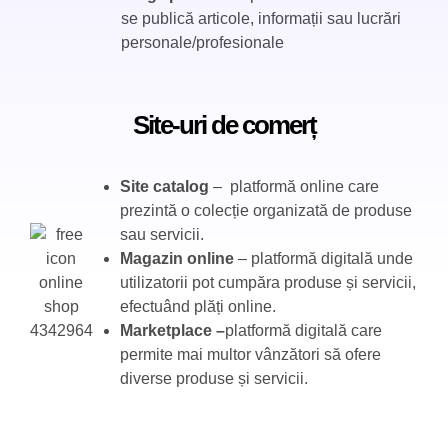
se publică articole, informații sau lucrări
personale/profesionale
Site-uri de comerț
Site catalog
– platformă online care
prezintă o colecție organizată de produse
sau servicii.
Magazin online
– platformă digitală unde
utilizatorii pot cumpăra produse și servicii,
efectuând plăți online.
Marketplace –
platformă digitală care
permite mai multor vânzători să ofere
diverse produse și servicii.